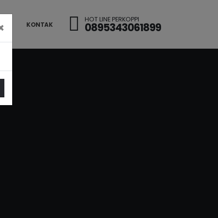
HOT LINE PERKOPPI
×
0895343061899
LERI
KONTAK